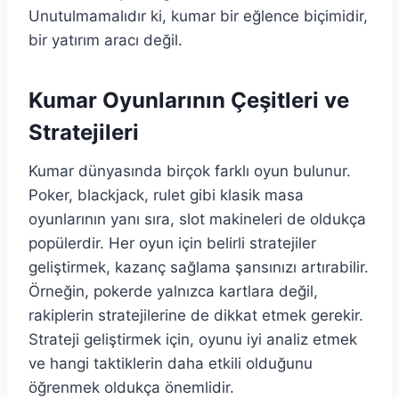
Unutulmamalıdır ki, kumar bir eğlence biçimidir,
bir yatırım aracı değil.
Kumar Oyunlarının Çeşitleri ve
Stratejileri
Kumar dünyasında birçok farklı oyun bulunur.
Poker, blackjack, rulet gibi klasik masa
oyunlarının yanı sıra, slot makineleri de oldukça
popülerdir. Her oyun için belirli stratejiler
geliştirmek, kazanç sağlama şansınızı artırabilir.
Örneğin, pokerde yalnızca kartlara değil,
rakiplerin stratejilerine de dikkat etmek gerekir.
Strateji geliştirmek için, oyunu iyi analiz etmek
ve hangi taktiklerin daha etkili olduğunu
öğrenmek oldukça önemlidir.