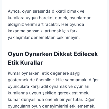
Ayrıca, oyun sırasında dikkatli olmak ve
kurallara uygun hareket etmek, oyunlardan
aldığınız verimi artıracaktır. Her oyunda
kazanma şansınızı artırmak için farklı
yaklaşımlar denemekten çekinmeyin.
Oyun Oynarken Dikkat Edilecek
Etik Kurallar
Kumar oynarken, etik değerlere saygı
göstermek de önemlidir. Hile yapmamak, diğer
oyunculara karşı adil oynamak ve oyunları
kurallarına uygun şekilde gerçekleştirmek,
kumar dünyasında önemli bir yer tutar. Diğer
oyuncuların oyun deneyimlerini etkilememek,