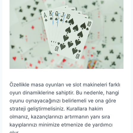
Özellikle masa oyunları ve slot makineleri farklı
oyun dinamiklerine sahiptir. Bu nedenle, hangi
oyunu oynayacağınızı belirlemeli ve ona göre
strateji geliştirmelisiniz. Kurallara hakim
olmanız, kazançlarınızı artırmanın yanı sıra
kayıplarınızı minimize etmenize de yardımcı
olur.