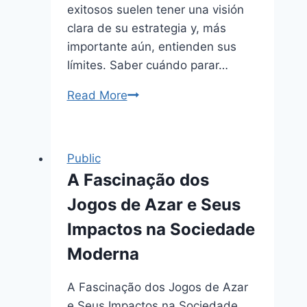
exitosos suelen tener una visión
clara de su estrategia y, más
importante aún, entienden sus
límites. Saber cuándo parar…
Secretos
Read More
del
éxito
en
Public
el
A Fascinação dos
emocionante
Jogos de Azar e Seus
mundo
del
Impactos na Sociedade
casino
Moderna
A Fascinação dos Jogos de Azar
e Seus Impactos na Sociedade