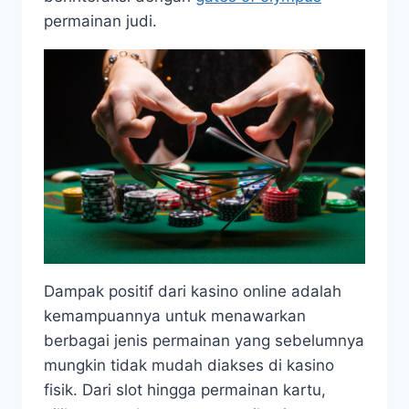
permainan judi.
Dampak positif dari kasino online adalah
kemampuannya untuk menawarkan
berbagai jenis permainan yang sebelumnya
mungkin tidak mudah diakses di kasino
fisik. Dari slot hingga permainan kartu,