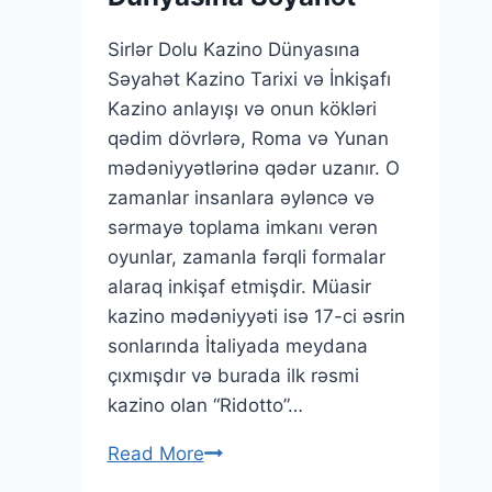
Seus
Sirlər Dolu Kazino Dünyasına
Impactos
Səyahət Kazino Tarixi və İnkişafı
na
Kazino anlayışı və onun kökləri
Sociedade
qədim dövrlərə, Roma və Yunan
Moderna
mədəniyyətlərinə qədər uzanır. O
zamanlar insanlara əyləncə və
sərmayə toplama imkanı verən
oyunlar, zamanla fərqli formalar
alaraq inkişaf etmişdir. Müasir
kazino mədəniyyəti isə 17-ci əsrin
sonlarında İtaliyada meydana
çıxmışdır və burada ilk rəsmi
kazino olan “Ridotto”…
Sirlər
Read More
Dolu