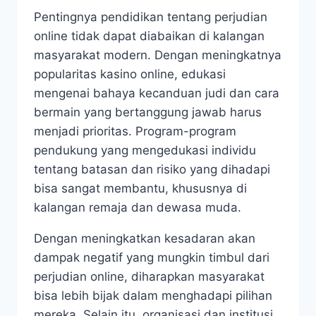
Pentingnya pendidikan tentang perjudian
online tidak dapat diabaikan di kalangan
masyarakat modern. Dengan meningkatnya
popularitas kasino online, edukasi
mengenai bahaya kecanduan judi dan cara
bermain yang bertanggung jawab harus
menjadi prioritas. Program-program
pendukung yang mengedukasi individu
tentang batasan dan risiko yang dihadapi
bisa sangat membantu, khususnya di
kalangan remaja dan dewasa muda.
Dengan meningkatkan kesadaran akan
dampak negatif yang mungkin timbul dari
perjudian online, diharapkan masyarakat
bisa lebih bijak dalam menghadapi pilihan
mereka. Selain itu, organisasi dan institusi