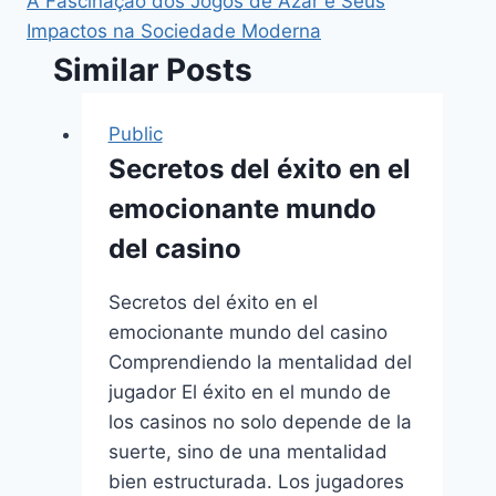
A Fascinação dos Jogos de Azar e Seus
navigation
Impactos na Sociedade Moderna
Similar Posts
Public
Secretos del éxito en el
emocionante mundo
del casino
Secretos del éxito en el
emocionante mundo del casino
Comprendiendo la mentalidad del
jugador El éxito en el mundo de
los casinos no solo depende de la
suerte, sino de una mentalidad
bien estructurada. Los jugadores