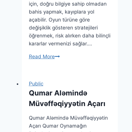
için, doğru bilgiye sahip olmadan
bahis yapmak, kayıplara yol
açabilir. Oyun türüne göre
değişiklik gösteren stratejileri
öğrenmek, risk alırken daha bilinçli
kararlar vermenizi sağlar….
Kumar
Read More
Dünyasında
Şansınızı
Zorlamak
Public
Dikkat
Qumar Aləmində
Edilmesi
Müvəffəqiyyətin Açarı
Gerekenler
Qumar Aləmində Müvəffəqiyyətin
Açarı Qumar Oynamağın