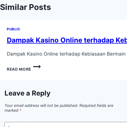
Similar Posts
PUBLIC
Dampak Kasino Online terhadap Ke
Dampak Kasino Online terhadap Kebiasaan Bermain d
DAMPAK
READ MORE
KASINO
ONLINE
TERHADAP
KEBIASAAN
Leave a Reply
BERMAIN
DI
Your email address will not be published.
Required fields are
KALANGAN
marked
*
MASYARAKAT
MODERN