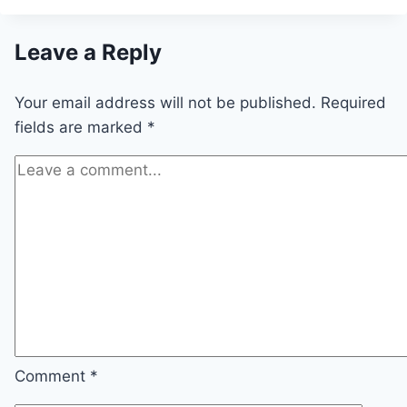
KAZINO
DÜNYASINA
SƏYAHƏT
Leave a Reply
Your email address will not be published.
Required
fields are marked
*
Comment
*