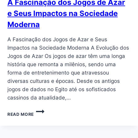
A Fascinação dos Jogos de Azar
MASYARAKAT
MODERN
e Seus Impactos na Sociedade
Moderna
A Fascinação dos Jogos de Azar e Seus
Impactos na Sociedade Moderna A Evolução dos
Jogos de Azar Os jogos de azar têm uma longa
história que remonta a milênios, sendo uma
forma de entretenimento que atravessou
diversas culturas e épocas. Desde os antigos
jogos de dados no Egito até os sofisticados
cassinos da atualidade,…
A
READ MORE
FASCINAÇÃO
DOS
JOGOS
DE