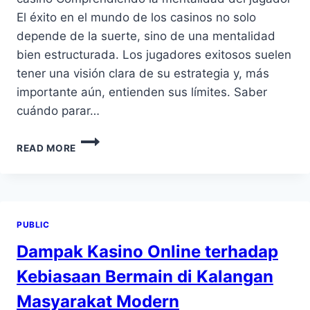
El éxito en el mundo de los casinos no solo
depende de la suerte, sino de una mentalidad
bien estructurada. Los jugadores exitosos suelen
tener una visión clara de su estrategia y, más
importante aún, entienden sus límites. Saber
cuándo parar…
SECRETOS
READ MORE
DEL
ÉXITO
EN
EL
EMOCIONANTE
PUBLIC
MUNDO
DEL
Dampak Kasino Online terhadap
CASINO
Kebiasaan Bermain di Kalangan
Masyarakat Modern