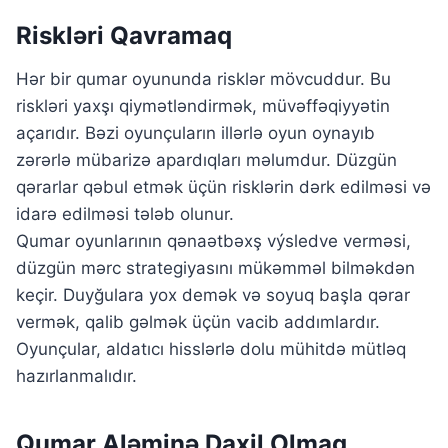
Riskləri Qavramaq
Hər bir qumar oyununda risklər mövcuddur. Bu
riskləri yaxşı qiymətləndirmək, müvəffəqiyyətin
açarıdır. Bəzi oyunçuların illərlə oyun oynayıb
zərərlə mübarizə apardıqları məlumdur. Düzgün
qərarlar qəbul etmək üçün risklərin dərk edilməsi və
idarə edilməsi tələb olunur.
Qumar oyunlarının qənaətbəxş výsledve verməsi,
düzgün mərc strategiyasını mükəmməl bilməkdən
keçir. Duyğulara yox demək və soyuq başla qərar
vermək, qalib gəlmək üçün vacib addımlardır.
Oyunçular, aldatıcı hisslərlə dolu mühitdə mütləq
hazırlanmalıdır.
Qumar Aləminə Daxil Olmaq