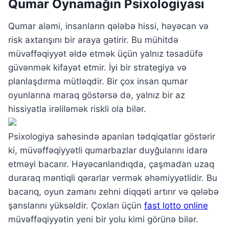
Qumar Oynamağın Psixologiyası
Qumar aləmi, insanların qələbə hissi, həyəcan və
risk axtarışını bir araya gətirir. Bu mühitdə
müvəffəqiyyət əldə etmək üçün yalnız təsadüfə
güvənmək kifayət etmir. İyi bir strategiya və
planlaşdırma mütləqdir. Bir çox insan qumar
oyunlarına maraq göstərsə də, yalnız bir az
hissiyatla irəliləmək riskli ola bilər.
Psixologiya sahəsində aparılan tədqiqatlar göstərir
ki, müvəffəqiyyətli qumarbazlar duyğularını idarə
etməyi bacarır. Həyəcanlandıqda, çaşmadan uzaq
duraraq məntiqli qərarlar vermək əhəmiyyətlidir. Bu
bacarıq, oyun zamanı zehni diqqəti artırır və qələbə
şanslarını yüksəldir. Çoxları üçün
fast lotto online
müvəffəqiyyətin yeni bir yolu kimi görünə bilər.