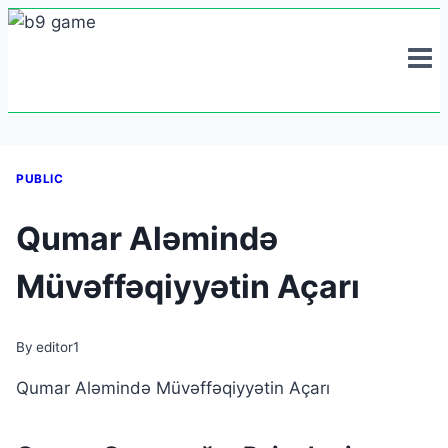
Skip
to
content
PUBLIC
Qumar Aləmində
Müvəffəqiyyətin Açarı
By
editor1
Qumar Aləmində Müvəffəqiyyətin Açarı