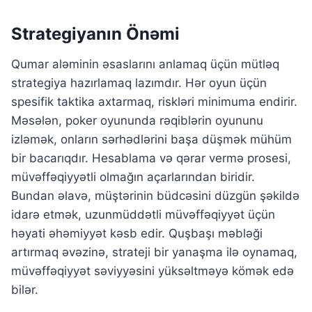
Strategiyanın Önəmi
Qumar aləminin əsaslarını anlamaq üçün mütləq
strategiya hazırlamaq lazımdır. Hər oyun üçün
spesifik taktika axtarmaq, riskləri minimuma endirir.
Məsələn, poker oyununda rəqiblərin oyununu
izləmək, onların sərhədlərini başa düşmək mühüm
bir bacarıqdır. Hesablama və qərar vermə prosesi,
müvəffəqiyyətli olmağın açarlarından biridir.
Bundan əlavə, müştərinin büdcəsini düzgün şəkildə
idarə etmək, uzunmüddətli müvəffəqiyyət üçün
həyati əhəmiyyət kəsb edir. Quşbaşı məbləği
artırmaq əvəzinə, strateji bir yanaşma ilə oynamaq,
müvəffəqiyyət səviyyəsini yüksəltməyə kömək edə
bilər.