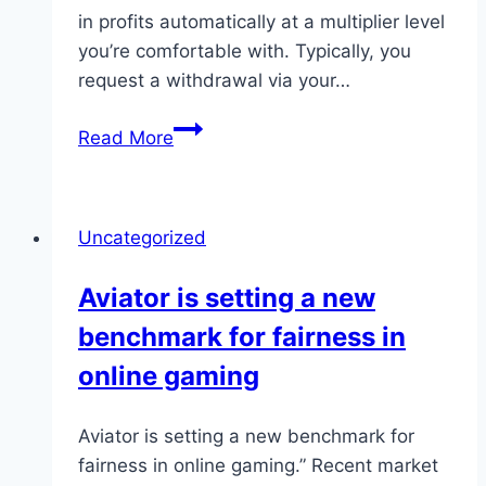
in profits automatically at a multiplier level
you’re comfortable with. Typically, you
request a withdrawal via your…
The
Read More
core
game
revolves
Uncategorized
around
a
Aviator is setting a new
rising
benchmark for fairness in
plane
multiplier…
online gaming
Aviator is setting a new benchmark for
fairness in online gaming.” Recent market