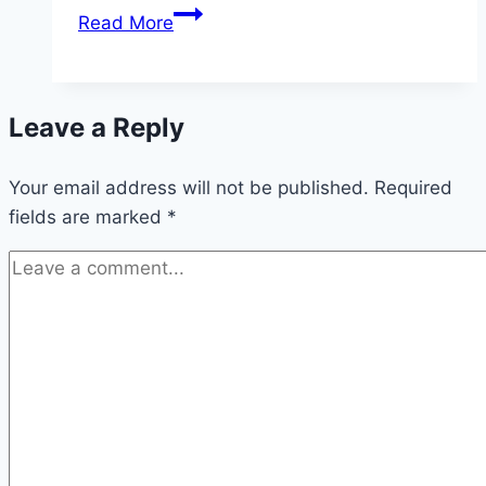
The
Read More
camaraderie
enhances
the
Leave a Reply
gaming
experience,
Your email address will not be published.
providing
Required
fields are marked
*
a
sense
of…