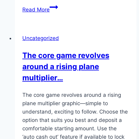
It
Read More
feels
less
like
Uncategorized
a
complicated
The core game revolves
casino
around a rising plane
platform
and
multiplier…
more
like
The core game revolves around a rising
a
plane multiplier graphic—simple to
fun,
understand, exciting to follow. Choose the
…
option that suits you best and deposit a
comfortable starting amount. Use the
‘auto cash out’ feature if available to lock