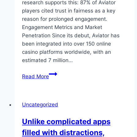
research supports this: 87% of Aviator
players cited trust in fairness as a key
reason for prolonged engagement.
Engagement Metrics and Market
Penetration Since its debut, Aviator has
been integrated into over 150 online
casino platforms worldwide, with an
estimated 7 million…
Aviator
Read More
is
setting
a
Uncategorized
new
benchmark
Unlike complicated apps
for
filled with distractions,
fairness