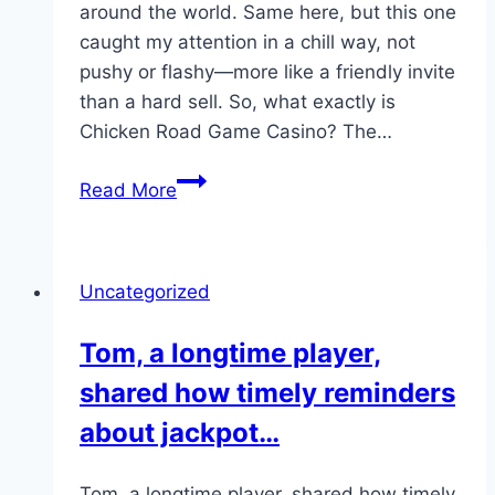
around the world. Same here, but this one
caught my attention in a chill way, not
pushy or flashy—more like a friendly invite
than a hard sell. So, what exactly is
Chicken Road Game Casino? The…
Alex
Read More
joins
a
weekend
Uncategorized
tournament
chat,
Tom, a longtime player,
enjoying
shared how timely reminders
not
only
about jackpot…
the…
Tom, a longtime player, shared how timely