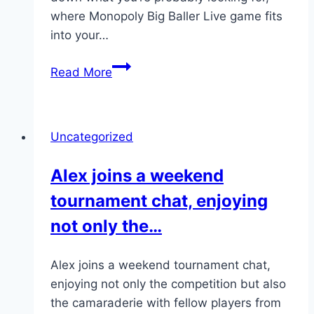
where Monopoly Big Baller Live game fits
into your…
The
Read More
design
is
minimalist
Uncategorized
yet
engaging,
Alex joins a weekend
featuring
tournament chat, enjoying
eye-
catching
not only the…
colors…
Alex joins a weekend tournament chat,
enjoying not only the competition but also
the camaraderie with fellow players from