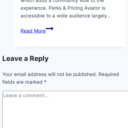
which adds a community vibe to the
experience. Perks & Pricing Aviator is
accessible to a wide audience largely…
Buttons
Read More
are
sized
for
Leave a Reply
easy
tapping
Your email address will not be published.
without
Required
fields are marked
*
accidental
presses,
and…