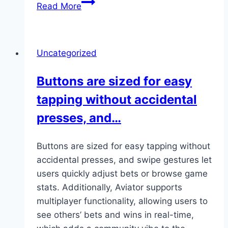
Getting
Read More
started
with
the
Uncategorized
Aviator
game
Buttons are sized for easy
mobile
tapping without accidental
app
is
presses, and…
a
breeze
Buttons are sized for easy tapping without
accidental presses, and swipe gestures let
users quickly adjust bets or browse game
stats. Additionally, Aviator supports
multiplayer functionality, allowing users to
see others’ bets and wins in real-time,