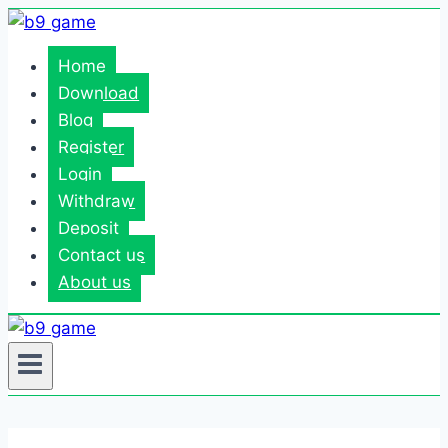
Skip
to
Home
content
Download
Blog
Register
Login
Withdraw
Deposit
Contact us
About us