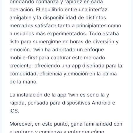
brindando confianza y rapidez en cada
operación. El equilibrio entre una interfaz
amigable y la disponibilidad de distintos
mercados satisface tanto a principiantes como
a usuarios más experimentados. Todo estaba
listo para sumergirme en horas de diversión y
emoción. 1win ha adoptado un enfoque
mobile-first para capturar este mercado
creciente, ofreciendo una app diseñada para la
comodidad, eficiencia y emoción en la palma
de la mano.
La instalación de la app 1win es sencilla y
rápida, pensada para dispositivos Android e
iOS.
Moreover, en este punto, gana familiaridad con
el entorno y comienza a entender cómo