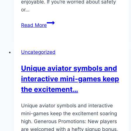
enjoyable. If you’re worried about safety
or…
This
Read More
transparency
fosters
trust
Uncategorized
and
confidence,
Unique aviator symbols and
ensuring
interactive mini-games keep
your
gaming…
the excitement…
Unique aviator symbols and interactive
mini-games keep the excitement soaring
high. Generous Promotions: New players
are welcomed with a hefty signup bonus,