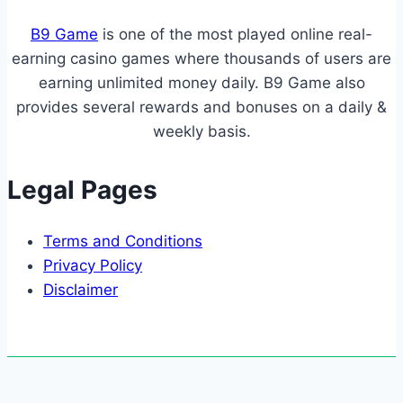
B9 Game
is one of the most played online real-
earning casino games where thousands of users are
earning unlimited money daily. B9 Game also
provides several rewards and bonuses on a daily &
weekly basis.
Legal Pages
Terms and Conditions
Privacy Policy
Disclaimer