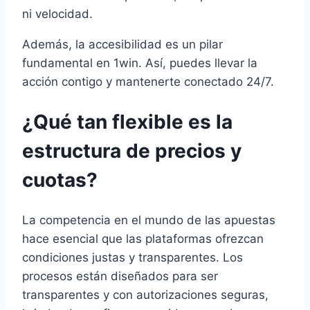
ni velocidad.
Además, la accesibilidad es un pilar
fundamental en 1win. Así, puedes llevar la
acción contigo y mantenerte conectado 24/7.
¿Qué tan flexible es la
estructura de precios y
cuotas?
La competencia en el mundo de las apuestas
hace esencial que las plataformas ofrezcan
condiciones justas y transparentes. Los
procesos están diseñados para ser
transparentes y con autorizaciones seguras,