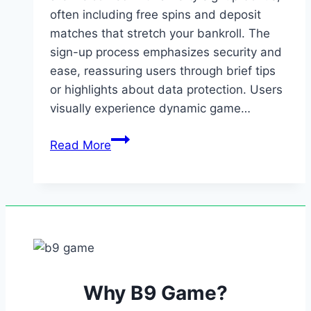
often including free spins and deposit
matches that stretch your bankroll. The
sign-up process emphasizes security and
ease, reassuring users through brief tips
or highlights about data protection. Users
visually experience dynamic game…
Unique
Read More
aviator
symbols
and
interactive
mini-
games
keep
Why B9 Game?
the
excitement…