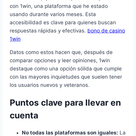
con 1win, una plataforma que he estado
usando durante varios meses. Esta
accesibilidad es clave para quienes buscan
respuestas rápidas y efectivas.
bono de casino
1win
Datos como estos hacen que, después de
comparar opciones y leer opiniones, 1win
destaque como una opción sólida que cumple
con las mayores inquietudes que suelen tener
los usuarios nuevos y veteranos.
Puntos clave para llevar en
cuenta
No todas las plataformas son iguales:
La