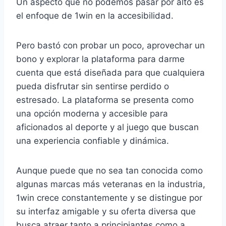
Un aspecto que no podemos pasar por alto es
el enfoque de 1win en la accesibilidad.
Pero bastó con probar un poco, aprovechar un
bono y explorar la plataforma para darme
cuenta que está diseñada para que cualquiera
pueda disfrutar sin sentirse perdido o
estresado. La plataforma se presenta como
una opción moderna y accesible para
aficionados al deporte y al juego que buscan
una experiencia confiable y dinámica.
Aunque puede que no sea tan conocida como
algunas marcas más veteranas en la industria,
1win crece constantemente y se distingue por
su interfaz amigable y su oferta diversa que
busca atraer tanto a principiantes como a