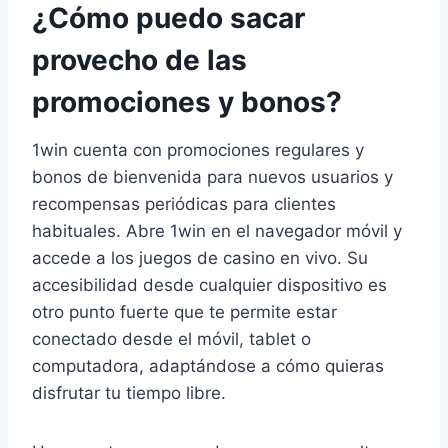
¿Cómo puedo sacar
provecho de las
promociones y bonos?
1win cuenta con promociones regulares y
bonos de bienvenida para nuevos usuarios y
recompensas periódicas para clientes
habituales. Abre 1win en el navegador móvil y
accede a los juegos de casino en vivo. Su
accesibilidad desde cualquier dispositivo es
otro punto fuerte que te permite estar
conectado desde el móvil, tablet o
computadora, adaptándose a cómo quieras
disfrutar tu tiempo libre.