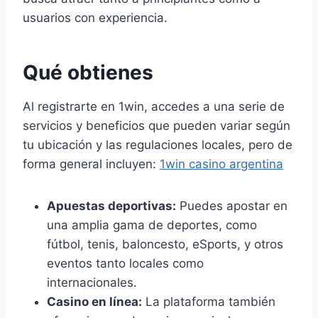
usuarios con experiencia.
Qué obtienes
Al registrarte en 1win, accedes a una serie de
servicios y beneficios que pueden variar según
tu ubicación y las regulaciones locales, pero de
forma general incluyen:
1win casino argentina
Apuestas deportivas:
Puedes apostar en
una amplia gama de deportes, como
fútbol, tenis, baloncesto, eSports, y otros
eventos tanto locales como
internacionales.
Casino en línea:
La plataforma también