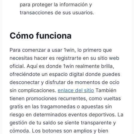
para proteger la información y
transacciones de sus usuarios.
Cómo funciona
Para comenzar a usar 1win, lo primero que
necesitas hacer es registrarte en su sitio web
oficial. Aquí es donde 1win realmente brilla,
ofreciéndote un espacio digital donde puedes
desconectar y disfrutar de momentos de ocio
sin complicaciones.
enlace del sitio
También
tienen promociones recurrentes, como vueltas
gratis en las tragamonedas o apuestas sin
riesgo en determinados eventos deportivos. La
gestión de tu saldo se siente transparente y
cómoda. Los botones son amplios y bien