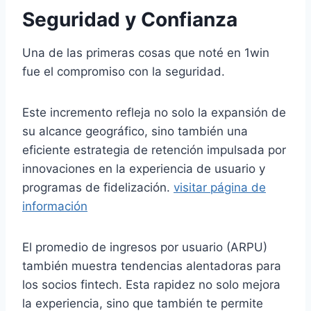
Seguridad y Confianza
Una de las primeras cosas que noté en 1win
fue el compromiso con la seguridad.
Este incremento refleja no solo la expansión de
su alcance geográfico, sino también una
eficiente estrategia de retención impulsada por
innovaciones en la experiencia de usuario y
programas de fidelización.
visitar página de
información
El promedio de ingresos por usuario (ARPU)
también muestra tendencias alentadoras para
los socios fintech. Esta rapidez no solo mejora
la experiencia, sino que también te permite