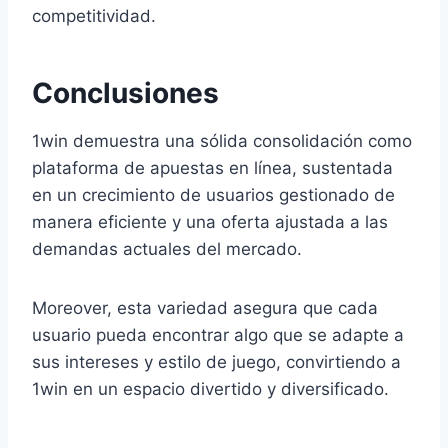
competitividad.
Conclusiones
1win demuestra una sólida consolidación como
plataforma de apuestas en línea, sustentada
en un crecimiento de usuarios gestionado de
manera eficiente y una oferta ajustada a las
demandas actuales del mercado.
Moreover, esta variedad asegura que cada
usuario pueda encontrar algo que se adapte a
sus intereses y estilo de juego, convirtiendo a
1win en un espacio divertido y diversificado.