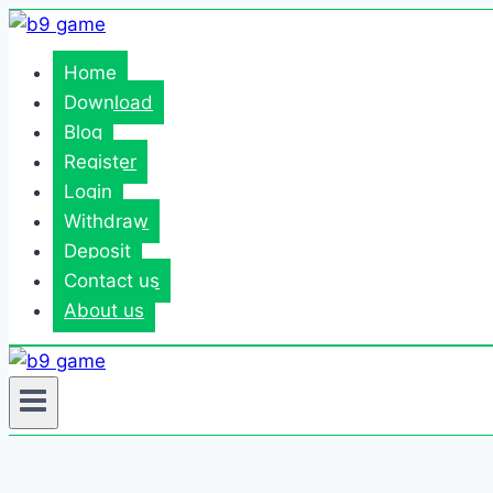
Skip
to
Home
content
Download
Blog
Register
Login
Withdraw
Deposit
Contact us
About us