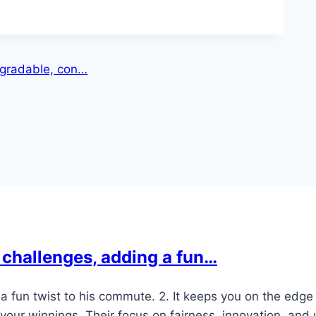
agradable, con…
 challenges, adding a fun…
a fun twist to his commute. 2. It keeps you on the edge
your winnings. Their focus on fairness, innovation, and 