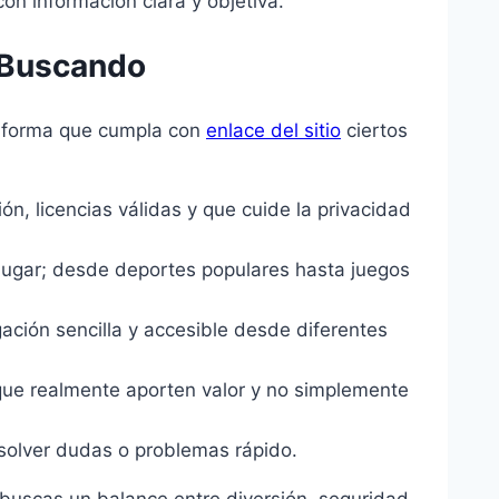
on información clara y objetiva.
 Buscando
taforma que cumpla con
enlace del sitio
ciertos
n, licencias válidas y que cuide la privacidad
jugar; desde deportes populares hasta juegos
gación sencilla y accesible desde diferentes
 que realmente aporten valor y no simplemente
esolver dudas o problemas rápido.
s buscas un balance entre diversión, seguridad