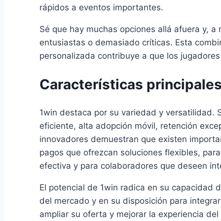
rápidos a eventos importantes.
Sé que hay muchas opciones allá afuera y, a
entusiastas o demasiado críticas. Esta comb
personalizada contribuye a que los jugadores
Características principale
1win destaca por su variedad y versatilidad.
eficiente, alta adopción móvil, retención exc
innovadores demuestran que existen importa
pagos que ofrezcan soluciones flexibles, par
efectiva y para colaboradores que deseen inte
El potencial de 1win radica en su capacidad
del mercado y en su disposición para integrar
ampliar su oferta y mejorar la experiencia del