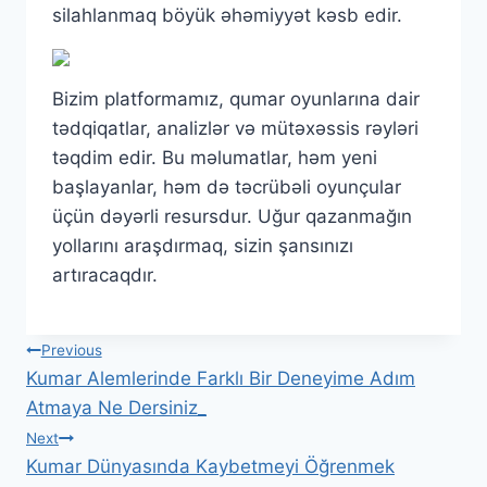
silahlanmaq böyük əhəmiyyət kəsb edir.
Bizim platformamız, qumar oyunlarına dair
tədqiqatlar, analizlər və mütəxəssis rəyləri
təqdim edir. Bu məlumatlar, həm yeni
başlayanlar, həm də təcrübəli oyunçular
üçün dəyərli resursdur. Uğur qazanmağın
yollarını araşdırmaq, sizin şansınızı
artıracaqdır.
Post
Previous
Kumar Alemlerinde Farklı Bir Deneyime Adım
navigation
Atmaya Ne Dersiniz_
Next
Kumar Dünyasında Kaybetmeyi Öğrenmek