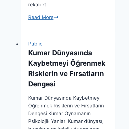
rekabet…
Çekim
Read More
Gücü
Bahis
Dünyasında
Pablic
Yenilikler
Kumar Dünyasında
ve
Kaybetmeyi Öğrenmek
Trendler
Risklerin ve Fırsatların
Dengesi
Kumar Dünyasında Kaybetmeyi
Öğrenmek Risklerin ve Fırsatların
Dengesi Kumar Oynamanın
Psikolojik Yanları Kumar dünyası,