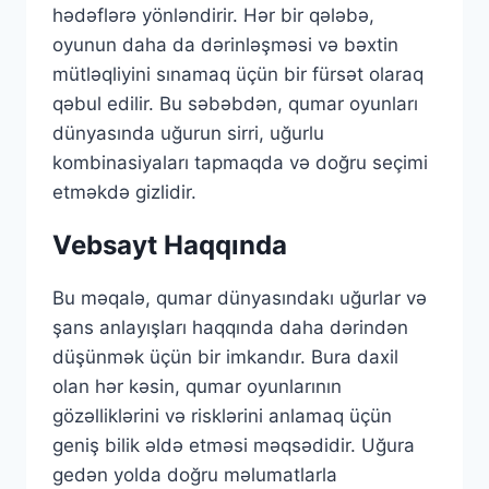
hədəflərə yönləndirir. Hər bir qələbə,
oyunun daha da dərinləşməsi və bəxtin
mütləqliyini sınamaq üçün bir fürsət olaraq
qəbul edilir. Bu səbəbdən, qumar oyunları
dünyasında uğurun sirri, uğurlu
kombinasiyaları tapmaqda və doğru seçimi
etməkdə gizlidir.
Vebsayt Haqqında
Bu məqalə, qumar dünyasındakı uğurlar və
şans anlayışları haqqında daha dərindən
düşünmək üçün bir imkandır. Bura daxil
olan hər kəsin, qumar oyunlarının
gözəlliklərini və risklərini anlamaq üçün
geniş bilik əldə etməsi məqsədidir. Uğura
gedən yolda doğru məlumatlarla