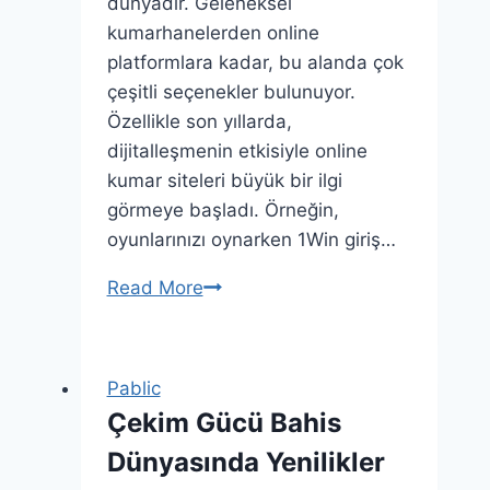
dünyadır. Geleneksel
kumarhanelerden online
platformlara kadar, bu alanda çok
çeşitli seçenekler bulunuyor.
Özellikle son yıllarda,
dijitalleşmenin etkisiyle online
kumar siteleri büyük bir ilgi
görmeye başladı. Örneğin,
oyunlarınızı oynarken 1Win giriş…
Kumar
Read More
Alemlerinde
Farklı
Bir
Pablic
Deneyime
Çekim Gücü Bahis
Adım
Dünyasında Yenilikler
Atmaya