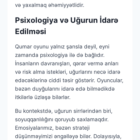
və yaxalmaq əhəmiyyətlidir.
Psixologiya və Uğurun İdarə
Edilməsi
Qumar oyunu yalnız şansla deyil, eyni
zamanda psixologiya ilə də bağlıdır.
İnsanların davranışları, qərar vermə anları
və risk alma istekləri, uğurlarını necə idarə
edəcəklərinə ciddi təsir göstərir. Oyuncular,
bəzən duyğularını idarə edə bilmədikdə
itkilərlə üzləşə bilərlər.
Bu kontekstdə, uğurun sirrlərindən biri,
soyuqqanlılığını qoruyub saxlamaqdır.
Emosiyalarımız, bəzən strateji
düşünməyimizi əngəlləyə bilər. Dolayısıyla,