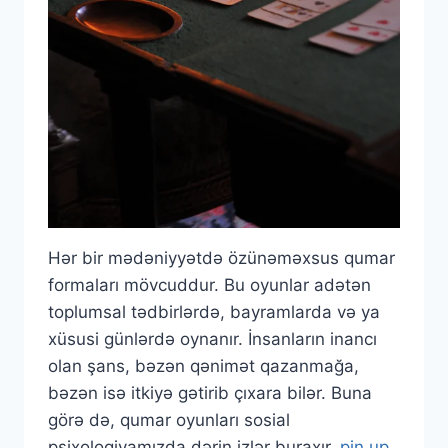
Hər bir mədəniyyətdə özünəməxsus qumar
formaları mövcuddur. Bu oyunlar adətən
toplumsal tədbirlərdə, bayramlarda və ya
xüsusi günlərdə oynanır. İnsanların inancı
olan şans, bəzən qənimət qazanmağa,
bəzən isə itkiyə gətirib çıxara bilər. Buna
görə də, qumar oyunları sosial
psixologiyamızda dərin izlər buraxır.
pin up