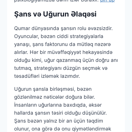
Şans və Uğurun Əlaqəsi
Qumar dünyasında şansın rolu əvəzsizdir.
Oyuncular, bəzən ciddi strategiyalarla
yanaşı, şans faktorunu da mütləq nəzərə
alırlar. Hər bir müvəffəqiyyət hekayəsində
olduğu kimi, uğur qazanmaq üçün doğru anı
tutmaq, strategiyanı düzgün seçmək və
təsadüfləri izləmək lazımdır.
Uğurun şansla birləşməsi, bəzən
gözlənilməz nəticələr doğura bilər.
İnsanların uğurlarına baxdıqda, əksər
hallarda şansın təsiri olduğu düşünülür.
Şans bəzən yalnız bir an üçün təqdim
olunur, ona görə də onu qiymətləndirmək