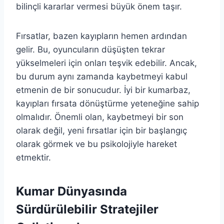
bilinçli kararlar vermesi büyük önem taşır.
Fırsatlar, bazen kayıpların hemen ardından
gelir. Bu, oyuncuların düşüşten tekrar
yükselmeleri için onları teşvik edebilir. Ancak,
bu durum aynı zamanda kaybetmeyi kabul
etmenin de bir sonucudur. İyi bir kumarbaz,
kayıpları fırsata dönüştürme yeteneğine sahip
olmalıdır. Önemli olan, kaybetmeyi bir son
olarak değil, yeni fırsatlar için bir başlangıç
olarak görmek ve bu psikolojiyle hareket
etmektir.
Kumar Dünyasında
Sürdürülebilir Stratejiler