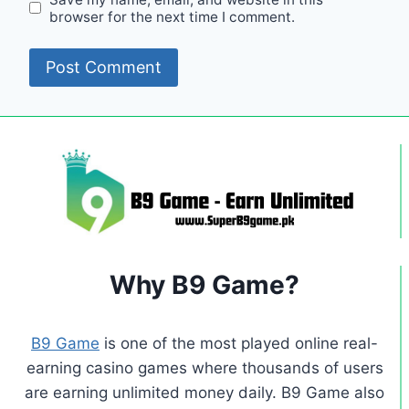
browser for the next time I comment.
Why B9 Game?
B9 Game
is one of the most played online real-
earning casino games where thousands of users
are earning unlimited money daily. B9 Game also