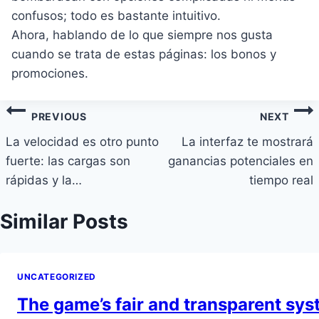
confusos; todo es bastante intuitivo.
Ahora, hablando de lo que siempre nos gusta
cuando se trata de estas páginas: los bonos y
promociones.
Post
PREVIOUS
NEXT
navigation
La velocidad es otro punto
La interfaz te mostrará
fuerte: las cargas son
ganancias potenciales en
rápidas y la…
tiempo real
Similar Posts
UNCATEGORIZED
The game’s fair and transparent sy