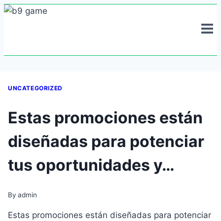
Skip
to
content
UNCATEGORIZED
Estas promociones están
diseñadas para potenciar
tus oportunidades y…
By
admin
Estas promociones están diseñadas para potenciar