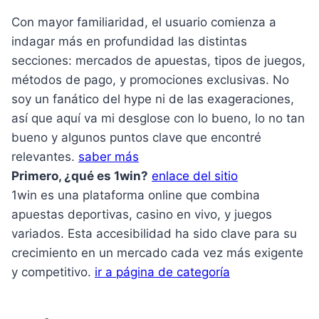
Con mayor familiaridad, el usuario comienza a
indagar más en profundidad las distintas
secciones: mercados de apuestas, tipos de juegos,
métodos de pago, y promociones exclusivas. No
soy un fanático del hype ni de las exageraciones,
así que aquí va mi desglose con lo bueno, lo no tan
bueno y algunos puntos clave que encontré
relevantes.
saber más
Primero, ¿qué es 1win?
enlace del sitio
1win es una plataforma online que combina
apuestas deportivas, casino en vivo, y juegos
variados. Esta accesibilidad ha sido clave para su
crecimiento en un mercado cada vez más exigente
y competitivo.
ir a página de categoría