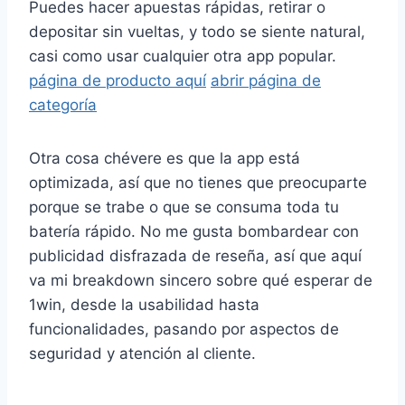
Puedes hacer apuestas rápidas, retirar o
depositar sin vueltas, y todo se siente natural,
casi como usar cualquier otra app popular.
página de producto aquí
abrir página de
categoría
Otra cosa chévere es que la app está
optimizada, así que no tienes que preocuparte
porque se trabe o que se consuma toda tu
batería rápido. No me gusta bombardear con
publicidad disfrazada de reseña, así que aquí
va mi breakdown sincero sobre qué esperar de
1win, desde la usabilidad hasta
funcionalidades, pasando por aspectos de
seguridad y atención al cliente.