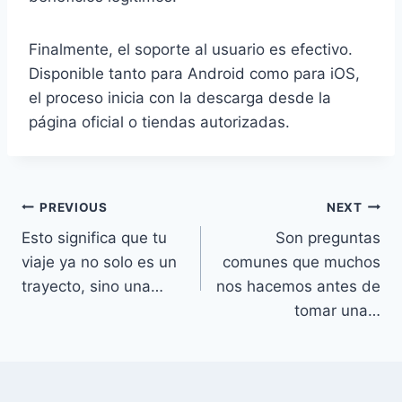
Finalmente, el soporte al usuario es efectivo.
Disponible tanto para Android como para iOS,
el proceso inicia con la descarga desde la
página oficial o tiendas autorizadas.
Post
PREVIOUS
NEXT
Esto significa que tu
Son preguntas
navigation
viaje ya no solo es un
comunes que muchos
trayecto, sino una…
nos hacemos antes de
tomar una…