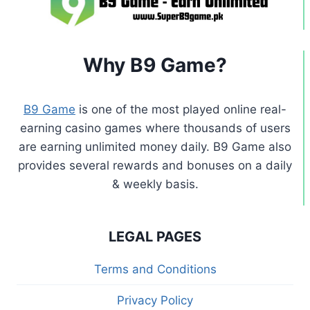
Why B9 Game?
B9 Game
is one of the most played online real-
earning casino games where thousands of users
are earning unlimited money daily. B9 Game also
provides several rewards and bonuses on a daily
& weekly basis.
LEGAL PAGES
Terms and Conditions
Privacy Policy