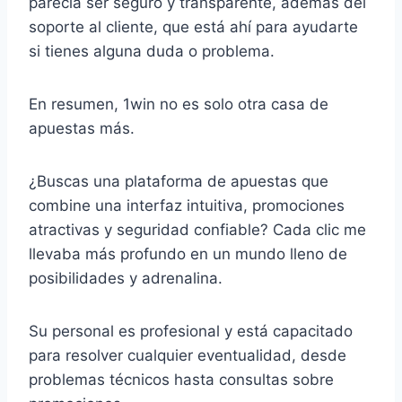
parecía ser seguro y transparente, además del
soporte al cliente, que está ahí para ayudarte
si tienes alguna duda o problema.
En resumen, 1win no es solo otra casa de
apuestas más.
¿Buscas una plataforma de apuestas que
combine una interfaz intuitiva, promociones
atractivas y seguridad confiable? Cada clic me
llevaba más profundo en un mundo lleno de
posibilidades y adrenalina.
Su personal es profesional y está capacitado
para resolver cualquier eventualidad, desde
problemas técnicos hasta consultas sobre