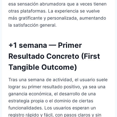
esa sensación abrumadora que a veces tienen
otras plataformas. La experiencia se vuelve
más gratificante y personalizada, aumentando
la satisfacción general.
+1 semana — Primer
Resultado Concreto (First
Tangible Outcome)
Tras una semana de actividad, el usuario suele
lograr su primer resultado positivo, ya sea una
ganancia económica, el desarrollo de una
estrategia propia o el dominio de ciertas
funcionalidades. Los usuarios esperan un
registro rápido y fácil, con pasos claros y sin