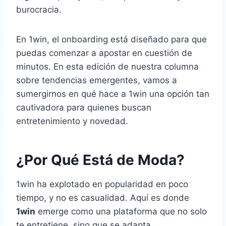
burocracia.
En 1win, el onboarding está diseñado para que
puedas comenzar a apostar en cuestión de
minutos. En esta edición de nuestra columna
sobre tendencias emergentes, vamos a
sumergirnos en qué hace a 1win una opción tan
cautivadora para quienes buscan
entretenimiento y novedad.
¿Por Qué Está de Moda?
1win ha explotado en popularidad en poco
tiempo, y no es casualidad. Aquí es donde
1win
emerge como una plataforma que no solo
te entretiene, sino que se adapta