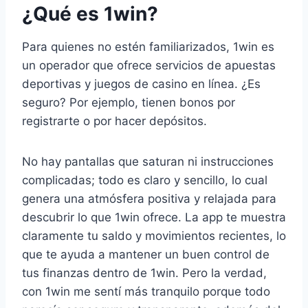
¿Qué es 1win?
Para quienes no estén familiarizados, 1win es
un operador que ofrece servicios de apuestas
deportivas y juegos de casino en línea. ¿Es
seguro? Por ejemplo, tienen bonos por
registrarte o por hacer depósitos.
No hay pantallas que saturan ni instrucciones
complicadas; todo es claro y sencillo, lo cual
genera una atmósfera positiva y relajada para
descubrir lo que 1win ofrece. La app te muestra
claramente tu saldo y movimientos recientes, lo
que te ayuda a mantener un buen control de
tus finanzas dentro de 1win. Pero la verdad,
con 1win me sentí más tranquilo porque todo