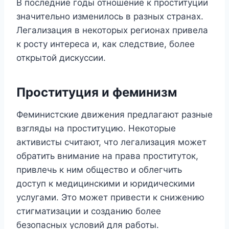
В последние годы отношение к проституции
значительно изменилось в разных странах.
Легализация в некоторых регионах привела
к росту интереса и, как следствие, более
открытой дискуссии.
Проституция и феминизм
Феминистские движения предлагают разные
взгляды на проституцию. Некоторые
активисты считают, что легализация может
обратить внимание на права проституток,
привлечь к ним общество и облегчить
доступ к медицинскими и юридическими
услугами. Это может привести к снижению
стигматизации и созданию более
безопасных условий для работы.