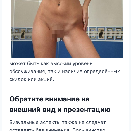
может быть как высокий уровень
обслуживания, так и наличие определённых
скидок или акций.
Обратите внимание на
внешний вид и презентацию
Визуальные аспекты также не следует
оставлять без внимания. Большинство