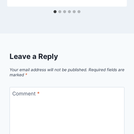
Leave a Reply
Your email address will not be published.
Required fields are
marked
*
Comment
*