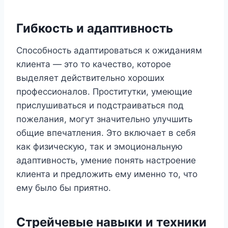
Гибкость и адаптивность
Способность адаптироваться к ожиданиям
клиента — это то качество, которое
выделяет действительно хороших
профессионалов. Проститутки, умеющие
прислушиваться и подстраиваться под
пожелания, могут значительно улучшить
общие впечатления. Это включает в себя
как физическую, так и эмоциональную
адаптивность, умение понять настроение
клиента и предложить ему именно то, что
ему было бы приятно.
Стрейчевые навыки и техники