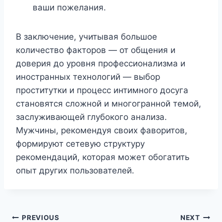
ваши пожелания.
В заключение, учитывая большое
количество факторов — от общения и
доверия до уровня профессионализма и
иностранных технологий — выбор
проститутки и процесс интимного досуга
становятся сложной и многогранной темой,
заслуживающей глубокого анализа.
Мужчины, рекомендуя своих фаворитов,
формируют сетевую структуру
рекомендаций, которая может обогатить
опыт других пользователей.
Post
PREVIOUS
NEXT