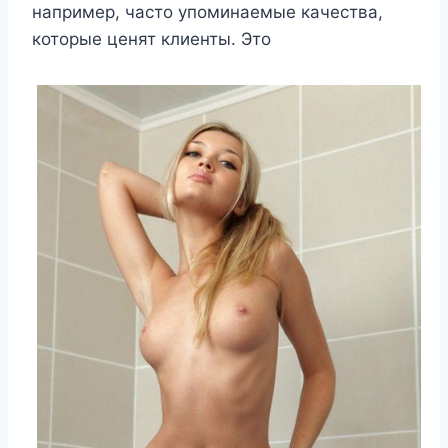
например, часто упоминаемые качества,
которые ценят клиенты. Это