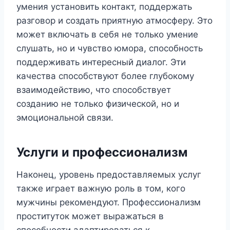
умения установить контакт, поддержать
разговор и создать приятную атмосферу. Это
может включать в себя не только умение
слушать, но и чувство юмора, способность
поддерживать интересный диалог. Эти
качества способствуют более глубокому
взаимодействию, что способствует
созданию не только физической, но и
эмоциональной связи.
Услуги и профессионализм
Наконец, уровень предоставляемых услуг
также играет важную роль в том, кого
мужчины рекомендуют. Профессионализм
проституток может выражаться в