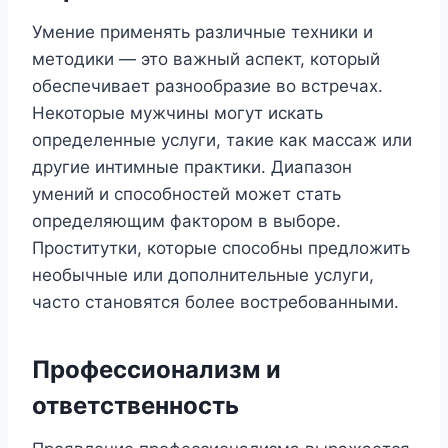
Умение применять различные техники и
методики — это важный аспект, который
обеспечивает разнообразие во встречах.
Некоторые мужчины могут искать
определенные услуги, такие как массаж или
другие интимные практики. Диапазон
умений и способностей может стать
определяющим фактором в выборе.
Проститутки, которые способны предложить
необычные или дополнительные услуги,
часто становятся более востребованными.
Профессионализм и
ответственность