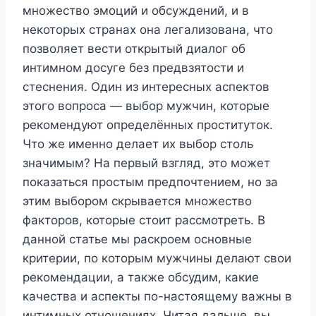
множество эмоций и обсуждений, и в
некоторых странах она легализована, что
позволяет вести открытый диалог об
интимном досуге без предвзятости и
стеснения. Один из интересных аспектов
этого вопроса — выбор мужчин, которые
рекомендуют определённых проституток.
Что же именно делает их выбор столь
значимым? На первый взгляд, это может
показаться простым предпочтением, но за
этим выбором скрывается множество
факторов, которые стоит рассмотреть. В
данной статье мы раскроем основные
критерии, по которым мужчины делают свои
рекомендации, а также обсудим, какие
качества и аспекты по-настоящему важны в
интимных отношениях. Читая дальше, вы