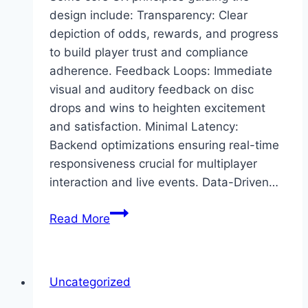
design include: Transparency: Clear
depiction of odds, rewards, and progress
to build player trust and compliance
adherence. Feedback Loops: Immediate
visual and auditory feedback on disc
drops and wins to heighten excitement
and satisfaction. Minimal Latency:
Backend optimizations ensuring real-time
responsiveness crucial for multiplayer
interaction and live events. Data-Driven…
Some
Read More
core
UX
principles
Uncategorized
guiding
the