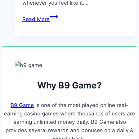
whenever you feel like it….
The
Read More
competitive
mood
is
different
from
your
earlier
Why B9 Game?
casual…
B9 Game
is one of the most played online real-
earning casino games where thousands of users are
earning unlimited money daily. B9 Game also
provides several rewards and bonuses on a daily &
weekly basis.