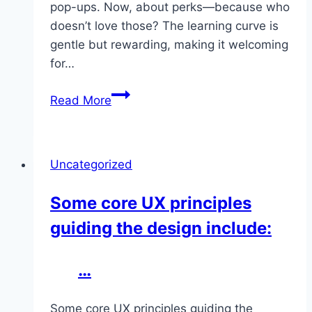
pop-ups. Now, about perks—because who
doesn’t love those? The learning curve is
gentle but rewarding, making it welcoming
for…
You’ll
Read More
find
all
the
Uncategorized
typical
options
Some core UX principles
to
guiding the design include:
bet
and
spin,
…
but
Aviatrix…
Some core UX principles guiding the