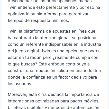
desconectar de las preocupaciones diarias.
1win entiende esto perfectamente y por eso ha
optimizado su plataforma para garantizar
tiempos de respuesta mínimos.
1win, la plataforma de apuestas en línea que
ha capturado la atención global, se posiciona
como un referente indispensable en la industria
del juego digital. 1win es una opción que podría
estar en tu radar, pero ¿realmente cumple con
lo que buscas? Este enfoque contribuye a
construir una reputación sólida en una industria
donde la confianza es un factor decisivo para
los usuarios.
Moreover, esta cifra destaca la importancia de
integraciones optimizadas para pagos móviles,
billeteras digitales y métodos de autenticación