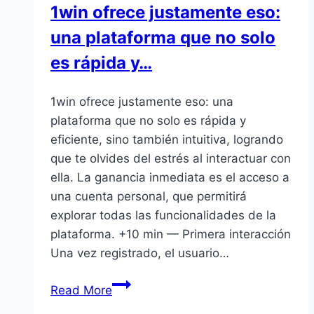
1win ofrece justamente eso:
design
una plataforma que no solo
include:
…
es rápida y…
1win ofrece justamente eso: una
plataforma que no solo es rápida y
eficiente, sino también intuitiva, logrando
que te olvides del estrés al interactuar con
ella. La ganancia inmediata es el acceso a
una cuenta personal, que permitirá
explorar todas las funcionalidades de la
plataforma. +10 min — Primera interacción
Una vez registrado, el usuario…
1win
Read More
ofrece